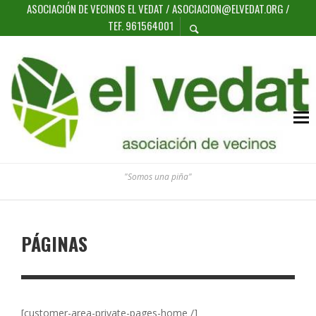
ASOCIACIÓN DE VECINOS EL VEDAT / ASOCIACION@ELVEDAT.ORG /
TEF. 961564001
"Somos una piña"
PÁGINAS
[customer-area-private-pages-home /]