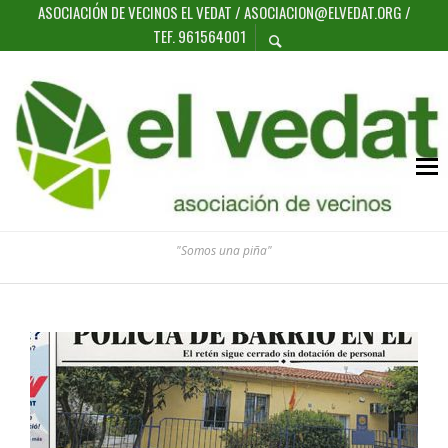
ASOCIACIÓN DE VECINOS EL VEDAT / ASOCIACION@ELVEDAT.ORG /
TEF. 961564001
"Somos una piña"