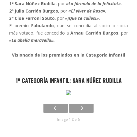
1ª Sara Núñez Rudilla
, por
«La fórmula de la felicitat».
2ª Julia Carrión Burgos
, por
«El viver de Rosa».
3ª Cloe Farroni Souto
, por
«¡Que te calles!».
El premio
Fabulando
, que se concedía al socio o socia
más votado, fue concedido a
Arnau Carrión Burgos
, por
«La abella meravella».
Visionado de los premiados en la Categoría Infantil
1º CATEGORÍA INFANTIL: SARA NÚÑEZ RUDILLA
Image 1 De 6