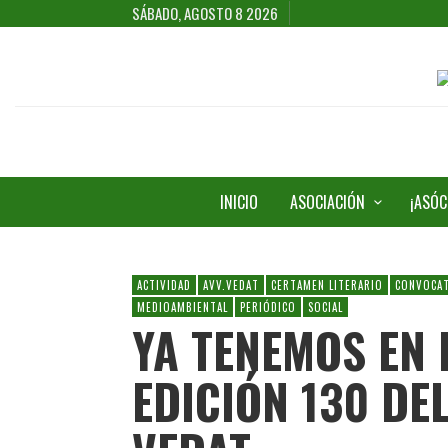
SÁBADO, AGOSTO 8 2026
INICIO
ASOCIACIÓN
¡ASÓC
ACTIVIDAD
AVV.VEDAT
CERTAMEN LITERARIO
CONVOCAT
MEDIOAMBIENTAL
PERIÓDICO
SOCIAL
YA TENEMOS EN 
EDICIÓN 130 DE