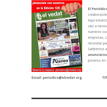
El Periódic
colaboraci
Aquí estamo
vais a nece
nuestros soc
empresas, c
necesitar pa
Saldremos a 
anunciaros
poneros en
Email: periodico@elvedat.org
Tlf