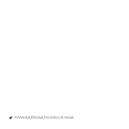
AVVVedat
ElVedat
Periódico El Vedat