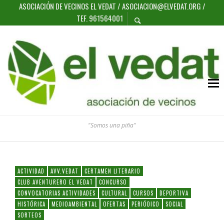
ASOCIACIÓN DE VECINOS EL VEDAT / ASOCIACION@ELVEDAT.ORG /
TEF. 961564001
"Somos una piña"
ACTIVIDAD
AVV.VEDAT
CERTAMEN LITERARIO
CLUB AVENTURERO EL VEDAT
CONCURSO
CONVOCATORIAS ACTIVIDADES
CULTURAL
CURSOS
DEPORTIVA
HISTÓRICA
MEDIOAMBIENTAL
OFERTAS
PERIÓDICO
SOCIAL
SORTEOS