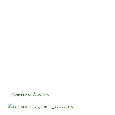
.- «Apadrina un Árbol III».